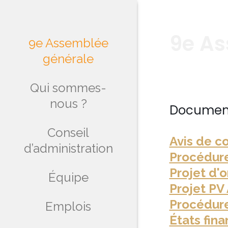
9e As
9e Assemblée
générale
Qui sommes-
nous ?
Document
Conseil
Avis de c
d’administration
Procédure
Projet d'
Équipe
Projet PV
Procédure
Emplois
États fin