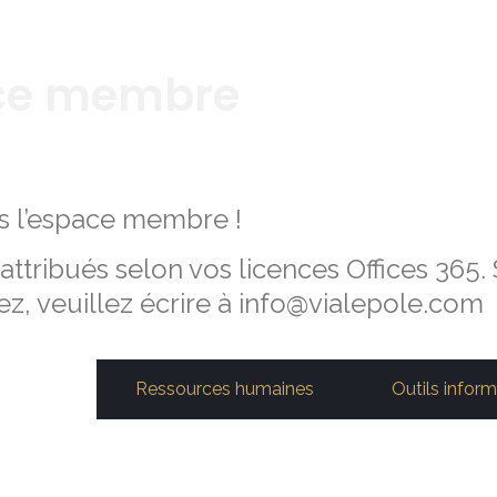
ce membre
s l’espace membre !
attribués selon vos licences Offices 365.
z, veuillez écrire à info@vialepole.com
mations
Ressources humaines
Outils infor