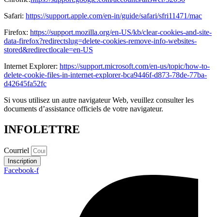
Safari:
https://support.apple.com/en-in/guide/safari/sfri11471/mac
Firefox:
https://support.mozilla.org/en-US/kb/clear-cookies-and-site-
data-firefox?redirectslug=delete-cookies-remove-info-websites-
stored&redirectlocale=en-US
Internet Explorer:
https://support.microsoft.com/en-us/topic/how-to-
delete-cookie-files-in-internet-explorer-bca9446f-d873-78de-77ba-
d42645fa52fc
Si vous utilisez un autre navigateur Web, veuillez consulter les
documents d’assistance officiels de votre navigateur.
INFOLETTRE
Courriel
Inscription
Facebook-f