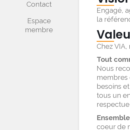
Contact
Engagé, ag
la référen
Espace
membre
Valeu
Chez VIA,
Tout comm
Nous recon
membres d
besoins et
tous un en
respectue
Ensemble,
coeur de n