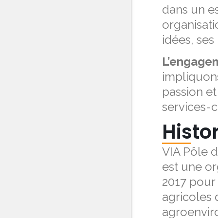
dans un e
organisati
idées, ses
L’engagem
impliquons
passion et
services-c
Histo
VIA Pôle d
est une or
2017 pour
agricoles
agroenvir