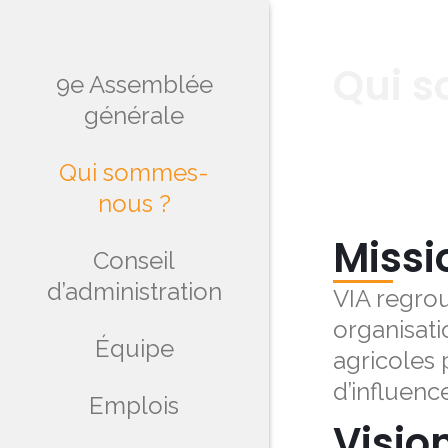
Qui 
9e Assemblée
générale
Qui sommes-
nous ?
Missi
Conseil
d’administration
VIA regrou
organisat
Équipe
agricoles 
d’influenc
Emplois
Visio