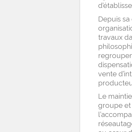
d’établiss
Depuis sa 
organisati
travaux da
philosophi
regroupeme
dispensati
vente d’in
producteur
Le maintie
groupe et 
l’accompa
réseautage